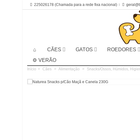
225026178 (Chamada para a rede fixa nacional)
geral@b
CÃES
GATOS
ROEDORES
VERÃO
Início
>
Cães
>
Alimentação
>
Snacks/Ossos, Húmidos, Higie