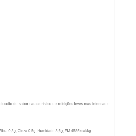
scoito de sabor característico de refeições leves mas intensas e
 Fibra 0,8g, Cinza 0,5g, Humidade 8,6g, EM 4585kcal/kg.