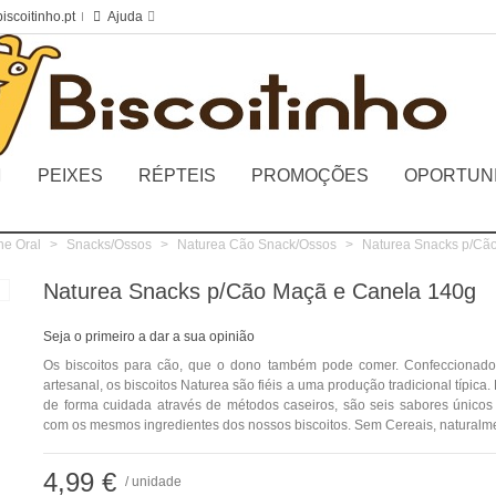
iscoitinho.pt
Ajuda
PEIXES
RÉPTEIS
PROMOÇÕES
OPORTUN
ne Oral
>
Snacks/Ossos
>
Naturea Cão Snack/Ossos
>
Naturea Snacks p/Cã
Naturea Snacks p/Cão Maçã e Canela 140g
Seja o primeiro a dar a sua opinião
Os biscoitos para cão, que o dono também pode comer. Confeccionado
artesanal, os biscoitos Naturea são fiéis a uma produção tradicional típica
de forma cuidada através de métodos caseiros, são seis sabores único
com os mesmos ingredientes dos nossos biscoitos. Sem Cereais, naturalm
4,99 €
/ unidade