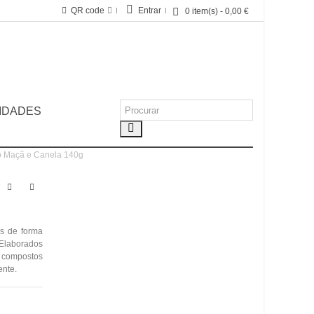
QR code
Entrar
0
item(s)
-
0,00 €
IDADES
o Maçã e Canela 140g
s de forma
. Elaborados
s compostos
ente.