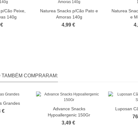
 p/Cão Peixe,
Naturea Snacks p/Cão Pato e
Naturea Snac
rvas 140g
Amoras 140g
e M
 €
4,99 €
4
O TAMBÉM COMPRARAM:
as Grandes
Advance Snacks
Luposan Cão
 €
Hypoallergenic 150Gr
76
3,49 €