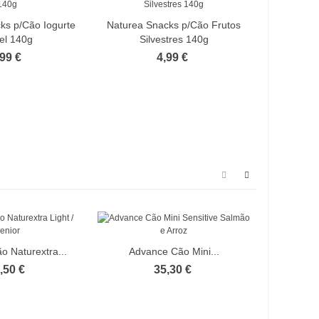
ks p/Cão Iogurte
Naturea Snacks p/Cão Frutos
Nature
el 140g
Silvestres 140g
F
,99 €
4,99 €
 Naturextra...
Advance Cão Mini...
Naturea 
,50 €
35,30 €