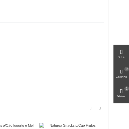
Subir
0
Carrinho
1
Vistos