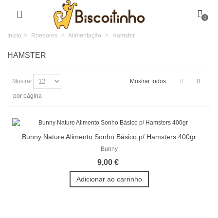
0
Início
>
Roedores
>
Alimentação
>
Hamster
HAMSTER
Mostrar
Mostrar todos
por página
Bunny Nature Alimento Sonho Básico p/ Hamsters 400gr
Bunny
9,00 €
Adicionar ao carrinho