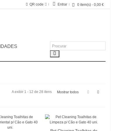
QR code
Entrar
0
item(s)
-
0,00 €
IDADES
A exibir 1 - 12 de 28 itens
Mostrar todos
Pet Cleaning Toalhitas de