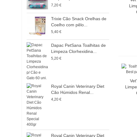
7,20 €
Lim
Trixie Cão Snack Orelhas de
Coelho com pêlo...
5,40 €
Dapac PetSana Toalhitas de
Limpeza Clorhexidina...
5,20 €
Vet
Royal Canin Veterinary Diet
Limpe
Cão Húmidos Renal...
4,20 €
Royal Canin Veterinary Diet