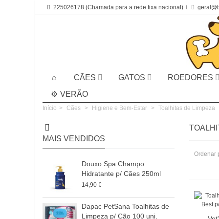
225026178 (Chamada para a rede fixa nacional)
geral@b
CÃES
GATOS
ROEDORES
VERÃO
Início
>
Cães
>
Higiene e Bem-Estar
>
Toalhitas de Limpeza
TOALHI
MAIS VENDIDOS
Ordenar 
Douxo Spa Champo
Hidratante p/ Cães 250ml
14,90 €
Dapac PetSana Toalhitas de
Limpeza p/ Cão 100 uni.
Vet