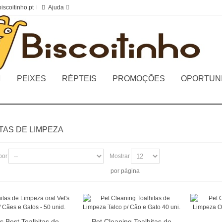
iscoitinho.pt
Ajuda
PEIXES
RÉPTEIS
PROMOÇÕES
OPORTUN
TAS DE LIMPEZA
por
Mostrar
por página
's Best Toalhitas de
Pet Cleaning Toalhitas de