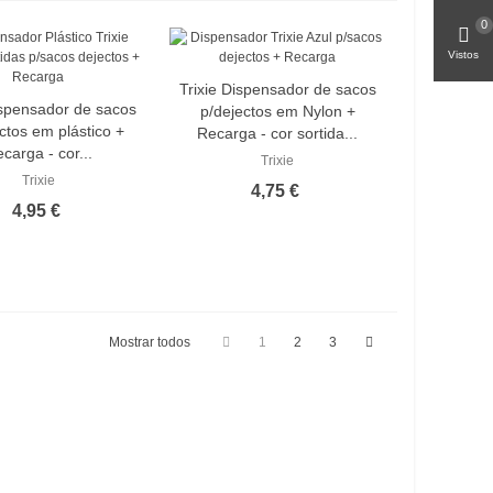
0
Vistos
Trixie Dispensador de sacos
ispensador de sacos
p/dejectos em Nylon +
ectos em plástico +
Recarga - cor sortida...
carga - cor...
Trixie
Trixie
4,75 €
4,95 €
Mostrar todos
1
2
3