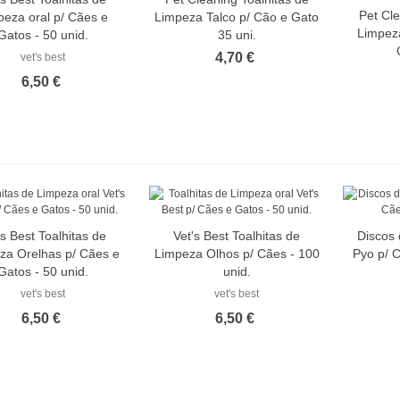
Pet Cle
peza oral p/ Cães e
Limpeza Talco p/ Cão e Gato
Limpeza
Gatos - 50 unid.
35 uni.
4,70 €
vet's best
6,50 €
's Best Toalhitas de
Vet's Best Toalhitas de
Discos
za Orelhas p/ Cães e
Limpeza Olhos p/ Cães - 100
Pyo p/ 
Gatos - 50 unid.
unid.
vet's best
vet's best
6,50 €
6,50 €