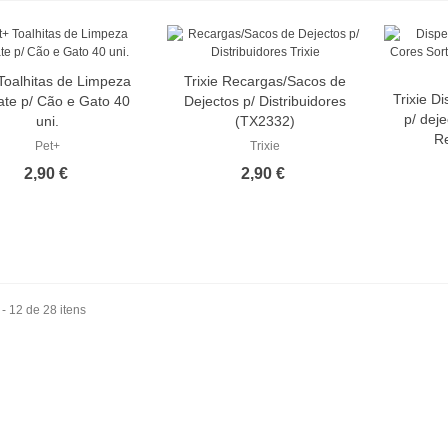
Toalhitas de Limpeza
Trixie Recargas/Sacos de
Trixie D
te p/ Cão e Gato 40
Dejectos p/ Distribuidores
p/ dej
uni.
(TX2332)
Re
Pet+
Trixie
2,90 €
2,90 €
 - 12 de 28 itens