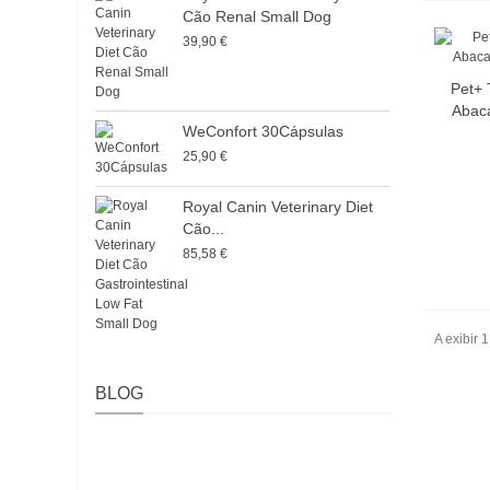
Cão Renal Small Dog
39,90 €
Pet+ 
Abaca
WeConfort 30Cápsulas
25,90 €
Royal Canin Veterinary Diet
Cão...
85,58 €
A exibir 1
BLOG