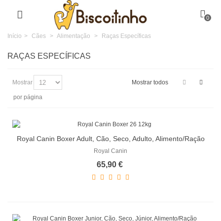
0
Início
>
Cães
>
Alimentação
>
Raças Específicas
RAÇAS ESPECÍFICAS
Mostrar
Mostrar todos
por página
Royal Canin Boxer Adult, Cão, Seco, Adulto, Alimento/Ração
Royal Canin
65,90 €