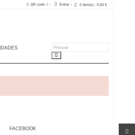
QR code
Entrar
0
item(s)
-
0,00 €
IDADES
FACEBOOK