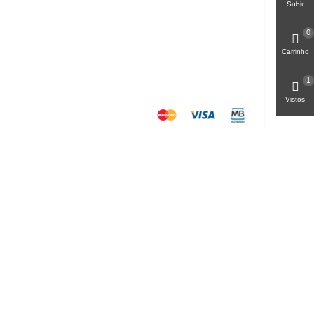
Subir
0
Carrinho
1
Vistos