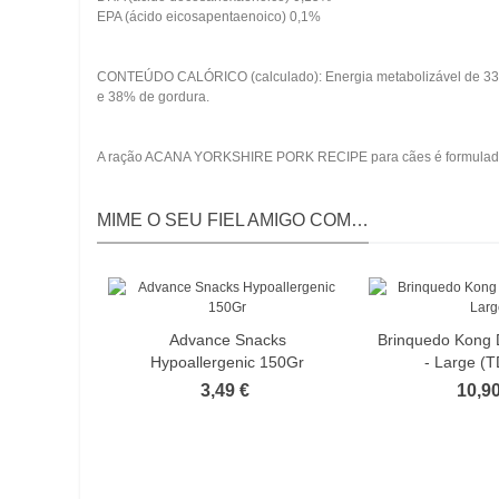
EPA (ácido eicosapentaenoico) 0,1%
CONTEÚDO CALÓRICO (calculado): Energia metabolizável de 3393 k
e 38% de gordura.
A ração ACANA YORKSHIRE PORK RECIPE para cães é formulada para
MIME O SEU FIEL AMIGO COM…
Advance Snacks
Brinquedo Kong 
Hypoallergenic 150Gr
- Large (
3,49 €
10,90