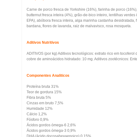
Carne de porco fresca de Yorkshire (16%), farinha de porco (16%), 
butternut fresca inteira (4%), grão-de-bico inteiro, lentilhas verde
EPA), abóbora fresca inteira, alga marinha castanha desidratada, fíg
bardana, flores de lavanda, raiz de malvavisco, rosa mosqueta.
Aditivos Nutritivos
ADITIVOS (por kg) Aditivos tecnológicos: extrato rico em tocoferol
cobre de aminoácidos hidratado: 10 mg. Aditivos zootécnicos: E
Componentes Analiticos
Proteína bruta 31%
Teor de gordura 15%
Fibra bruta 5%
Cinzas em bruto 7,5%
Humidade 12%
Cálcio 1,2%
Fósforo 0,9%
Ácidos gordos ómega-6 2,6%
Ácidos gordos ómega-3 0,9%
DHA (ácido docosahexaenoico) 0,15%