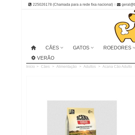
225026178 (Chamada para a rede fixa nacional)
geral@b
CÃES
GATOS
ROEDORES
VERÃO
Início
>
Cães
>
Alimentação
>
Adultos
>
Acana Cão Adulto