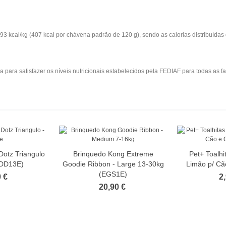
cal/kg (407 kcal por chávena padrão de 120 g), sendo as calorias distribuídas 
 satisfazer os níveis nutricionais estabelecidos pela FEDIAF para todas as fas
Dotz Triangulo
Brinquedo Kong Extreme
Pet+ Toalhi
TDD13E)
Goodie Ribbon - Large 13-30kg
Limão p/ Cã
(EGS1E)
 €
2
20,90 €