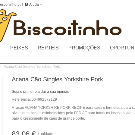
iscoitinho.pt
Ajuda
PEIXES
RÉPTEIS
PROMOÇÕES
OPORTUN
>
Acana Cão Singles Yorkshire Pork
Acana Cão Singles Yorkshire Pork
Seja o primeiro a dar a sua opinião
Referencia:
064992572129
A ração ACANA YORKSHIRE PORK RECIPE para cães é formulada para sat
níveis nutricionais estabelecidos pela FEDIAF para todas as fases da vida,
para o crescimento de cães de grande porte.
83,06 €
/ unidade