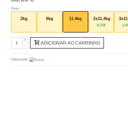
Peso
2kg
6kg
11,4kg
2x11,4kg
3x11
-0,72€
-1,
+
ADICIONAR AO CARRINHO
-
Fabricante: