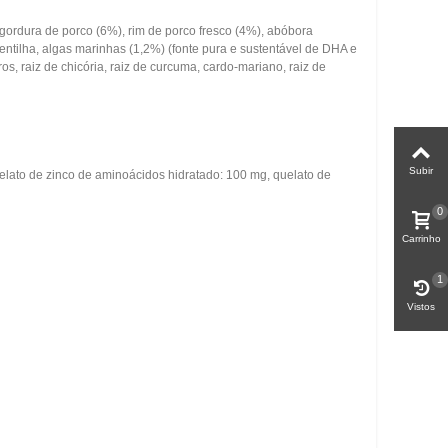
, gordura de porco (6%), rim de porco fresco (4%), abóbora
e lentilha, algas marinhas (1,2%) (fonte pura e sustentável de DHA e
iros, raiz de chicória, raiz de curcuma, cardo-mariano, raiz de
Subir
 quelato de zinco de aminoácidos hidratado: 100 mg, quelato de
0
Carrinho
1
Vistos