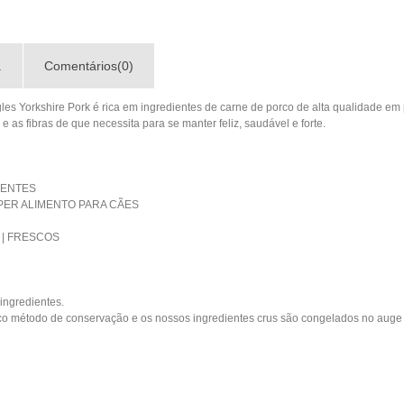
a
Comentários(0)
les Yorkshire Pork é rica em ingredientes de carne de porco de alta qualidade 
 e as fibras de que necessita para se manter feliz, saudável e forte.
IENTES
PER ALIMENTO PARA CÃES
 | FRESCOS
ingredientes.
ico método de conservação e os nossos ingredientes crus são congelados no auge d