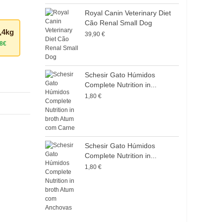
H
Royal Canin Veterinary Diet
Cão Renal Small Dog
7
,4kg
39,90 €
98€
Schesir Gato Húmidos
Complete Nutrition in...
1,80 €
Schesir Gato Húmidos
Complete Nutrition in...
1,80 €