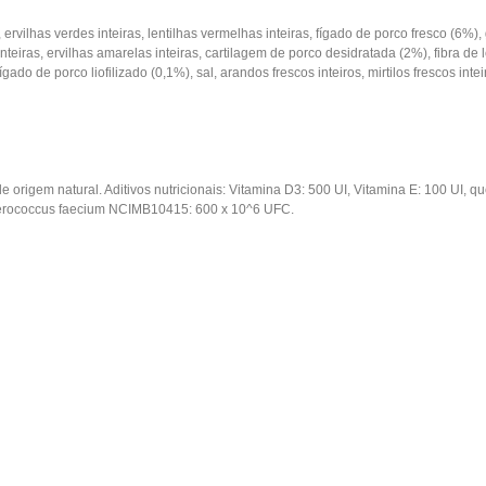
ervilhas verdes inteiras, lentilhas vermelhas inteiras, fígado de porco fresco (6%)
s inteiras, ervilhas amarelas inteiras, cartilagem de porco desidratada (2%), fibra d
ado de porco liofilizado (0,1%), sal, arandos frescos inteiros, mirtilos frescos inte
 de origem natural. Aditivos nutricionais: Vitamina D3: 500 UI, Vitamina E: 100 UI,
nterococcus faecium NCIMB10415: 600 x 10^6 UFC.