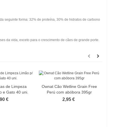
da seguinte forma: 32% de proteína, 30% de hidratos de carbono
es da vida, exceto para o crescimento de cães de grande porte.
PROMO
tas de Limpeza
Ownat Cão Wetline Grain Free
Brinqued
o e Gato 40 uni.
Perú com abóbora 395gr
Girafa 
,90 €
2,95 €