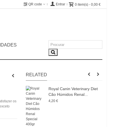
QR code
Entrar
0
item(s)
-
0,00 €
IDADES
RELATED
Royal Canin Veterinary Diet
R
Cão Húmidos Renal...
C
4,20 €
8
isfazer os
 exceto