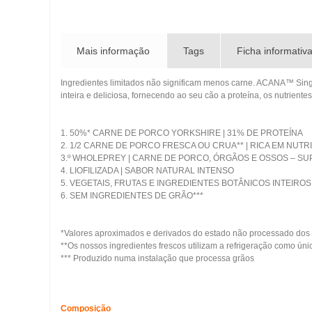
Mais informação
Tags
Ficha informativ
Ingredientes limitados não significam menos carne. ACANA™ Sing
inteira e deliciosa, fornecendo ao seu cão a proteína, os nutrientes
1. 50%* CARNE DE PORCO YORKSHIRE | 31% DE PROTEÍNA
2. 1/2 CARNE DE PORCO FRESCA OU CRUA** | RICA EM NUTR
3.º WHOLEPREY | CARNE DE PORCO, ÓRGÃOS E OSSOS – SU
4. LIOFILIZADA | SABOR NATURAL INTENSO
5. VEGETAIS, FRUTAS E INGREDIENTES BOTÂNICOS INTEIROS
6. SEM INGREDIENTES DE GRÃO***
*Valores aproximados e derivados do estado não processado dos 
**Os nossos ingredientes frescos utilizam a refrigeração como ún
*** Produzido numa instalação que processa grãos
Composição